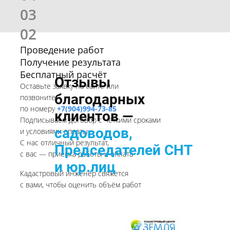
03
02
Проведение работ
Получение результата
Бесплатный расчёт
Отзывы
Оставьте заявку на сайте или
благодарных
позвоните
по номеру
+7(904)994-73-85
клиентов —
Подписываем договор с чёткими сроками
садоводов,
и условиями оплаты
С нас отличный результат,
Председателей СНТ
с вас — приёмка работы и оплата
и юр.лиц
Кадастровый инженер свяжется
с вами, чтобы оценить объём работ