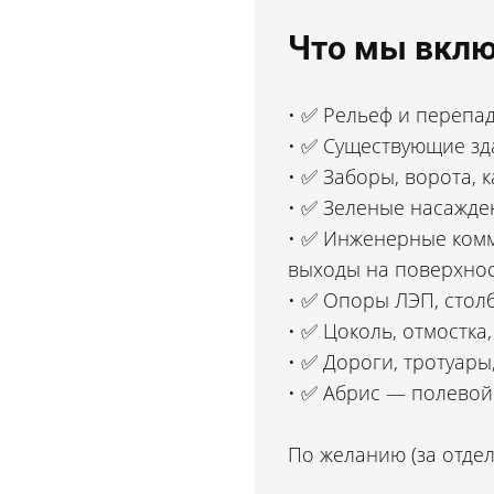
Что мы вклю
✅ Рель
еф и перепад
✅ Существующие зда
✅ Заборы, ворота, к
✅ Зеленые насаждени
✅ Инженерные комму
выходы на поверхнос
✅ Опоры ЛЭП, стол
✅ Цоколь, отмостка
✅ Дороги, тротуары
✅ Абрис — полево
й
По желанию (за отдел