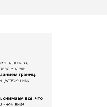
геоподоснова,
ровая модель
азанием границ
,
 существующими
 снимаем всё, что
мажном виде.