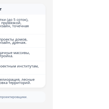
т
ки (до 5 соток),
 привязкой,
зайн, точечная
проекты домов,
зайн, дренаж.
 дачные массивы,
тройка.
роектным институтам,
мелиорация, лесные
овка территорий.
 проектировщики.