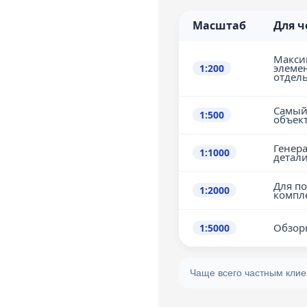
Масштаб
Для ч
Гарантия соблюдения
сроков
Макси
элеме
1:200
отдел
Самый
1:500
объект
Генер
1:1000
детал
Для по
1:2000
компле
Обзор
1:5000
Чаще всего частным кли