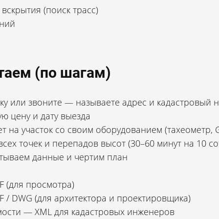
вскрытия (поиск трасс)
аний
таем (по шагам)
вку или звоните — называете адрес и кадастровый 
ю цену и дату выезда
т на участок со своим оборудованием (тахеометр, 
сех точек и перепадов высот (30–60 минут на 10 со
тываем данные и чертим план
F (для просмотра)
–3 дня для проекта дома или
F / DWG (для архитектора и проектировщика)
ости — XML для кадастровых инженеров