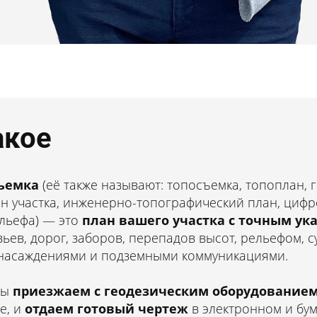
акое
ская съёмка
ъемка
(её также называют: топосъемка, топоплан, 
н участка, инженерно-топографический план, циф
ельефа) — это
план вашего участка с точным ук
частка в
вьев, дорог, заборов, перепадов высот, рельефом,
 насаждениями и подземными коммуникациями.
 и области
мы
приезжаем с геодезическим оборудованием,
е, и
отдаем готовый чертеж
в электронном и бу