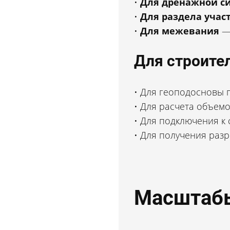
Для дренажной с
Для раздела учас
Для межевания
— 
Лицензии, сертификаты и
Для строите
допуск СРО
Для геоподосновы п
Для расчета объемо
Для подключения к с
Фиксированная стоимость
Для получения разр
услуг
Масштабы
Аттестованные
специалисты