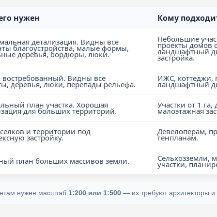
его нужен
Кому подходи
Небольшие участ
мальная детализация. Видны все
проекты домов с
нты благоустройства, малые формы,
ландшафтный ди
ьные деревья, бордюры, люки.
застройка.
 востребованный. Видны все
ИЖС, коттеджи, 
ы, деревья, люки, перепады рельефа.
ландшафтный ди
альный план участка. Хорошая
Участки от 1 га,
изация для больших территорий.
малоэтажная зас
селков и территории под
Девелоперам, п
ксную застройку.
генпланам.
Сельхозземли, 
ный план больших массивов земли.
участки, планир
ентам нужен масштаб
1:200 или 1:500
— их требуют архитекторы и