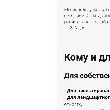
Стоимость — от 7 990
Мы используем элект
Ответьте на 5 простых
сечением 0.5 м. Дан
вопросов
и получите скидку
расчета дренажной си
30%
— 2–3 дня.
Кому и д
Для собстве
Для проектирова
Для ландшафтног
отмостку