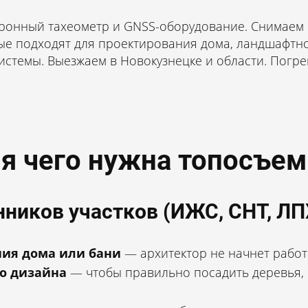
 ₽ до 10 соток
ронный тахеометр и GNSS-оборудование. Снимаем 
ные подходят для проектирования дома, ландшафтн
стемы. Выезжаем в Новокузнецке и области. Погреш
ля чего нужна топосъем
нников участков (ИЖС, СНТ, ЛП
ния дома или бани
— архитектор не начнет работ
о дизайна
— чтобы правильно посадить деревья, 