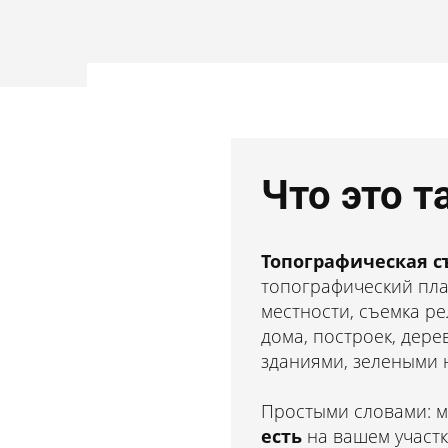
Что это т
Топографиче
Топографическая с
топографический пла
местности, съемка р
земельного у
дома, построек, дере
зданиями, зелеными
Новокузнецке
Простыми словами: 
есть
на вашем участк