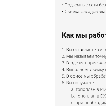
Подземные сети без 
Съемка фасадов зд
Как мы рабо
Вы оставляете зая
Мы называем точну
Геодезист приезжае
Выполняет съемку в
В офисе мы обраба
Кадастровый инженер
Вы получаете:
Александр Шатило
топоплан в PD
Получите цифровой план участка за 2
топоплан в DX
ландшафта
при необходим