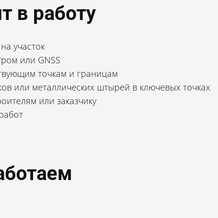
т в работу
на участок
тром или GNSS
твующим точкам и границам
ов или металлических штырей в ключевых точках
оителям или заказчику
работ
аботаем