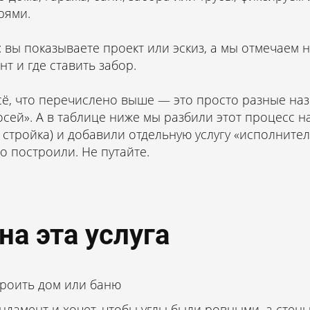
90 ₽
рями.
: вы показываете проект или эскиз, а мы отмечаем на
нт и где ставить забор.
всё, что перечислено выше — это просто разные на
сей». А в таблице ниже мы разбили этот процесс н
, стройка) и добавили отдельную услугу «исполните
то построили. Не путайте.
а эта услуга
троить дом или баню
ундамент и хочет, чтобы углы были ровными, а стен