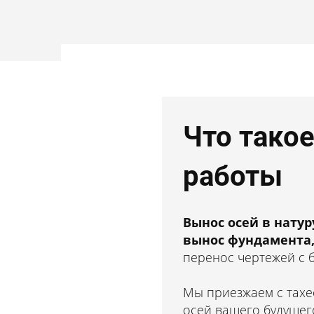
Что тако
работы
Вынос осей з
разбивочные
Вынос осей в натур
вынос фундамента,
перенос чертежей с б
Новокузнецке
Мы приезжаем с тахе
осей вашего будущего