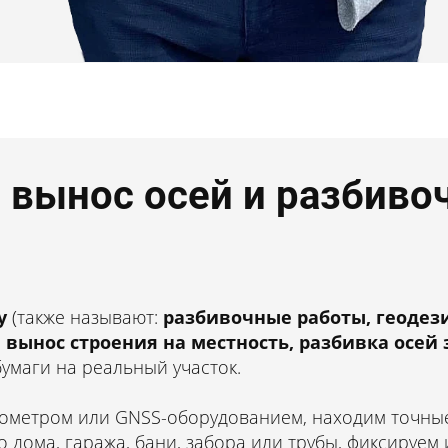
е вынос осей и разбиво
дания и
 работы в
у
(также называют:
разбивочные работы, геодез
 вынос строения на местность, разбивка осей
умаги на реальный участок.
 и области
ометром или GNSS-оборудованием, находим точные
 дома, гаража, бани, забора или трубы, фиксируем