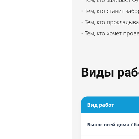
Тем, кто ставит заб
Тем, кто прокладыв
Лицензии, сертификаты и
Тем, кто хочет про
допуск СРО
Виды раб
Фиксированная стоимость
услуг
Вид работ
Аттестованные
специалисты
Вынос осей дома / б