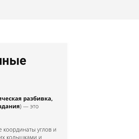
чные
ическая разбивка,
 здания
) — это
 координаты углов и
 их колышками и