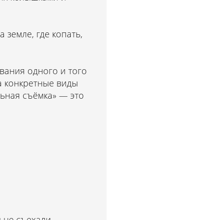
 земле, где копать,
звания одного и того
а конкретные виды
льная съёмка» — это
ы не съехали