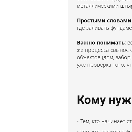
Стоимость — от 9 9
металлическими шты
Ответьте на 5 простых
Простыми словами
вопросов
и получите скидку
где заливать фундаме
30%
Важно понимать
: 
же процесса «вынос о
объектов (дом, забор
уже проверка того, ч
Кому нужн
Тем, кто начинает с
Тем, кто заливает ф