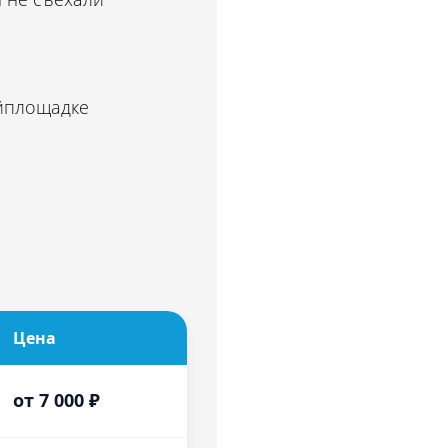
ойплощадке
Цена
от 7 000 ₽