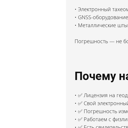
Электронный тахеоме
GNSS-оборудование 
Металлические шты
Погрешность — не бол
Почему н
✅ Лицензия на геод
Кадастровый инженер
✅ Свой электронны
Александр Шатило
✅ Погрешность изме
Точно перенесём оси дома, фундамен
✅ Работаем с физл
на местность. Геодезист с прибором 
✅ Есть свидетельст