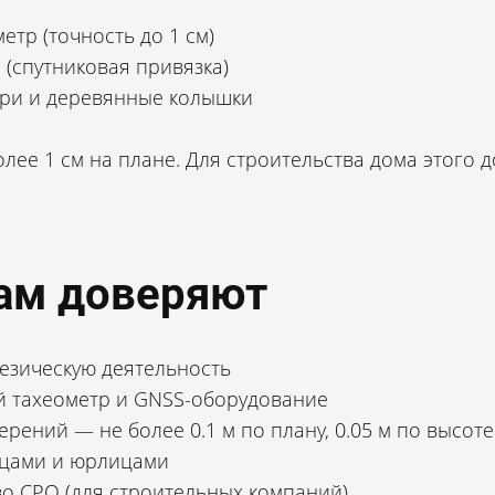
тр (точность до 1 см)
(спутниковая привязка)
ри и деревянные колышки
ее 1 см на плане. Для строительства дома этого д
ам доверяют
езическую деятельность
й тахеометр и GNSS-оборудование
рений — не более 0.1 м по плану, 0.05 м по высоте
та, забора или линейного сооружения
ицами и юрлицами
— вы получаете колышки и акт.
во СРО (для строительных компаний)